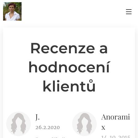
Recenze a
hodnocení
klientů
J.
Anorami
x
26.2.2020
14. 10. 2015