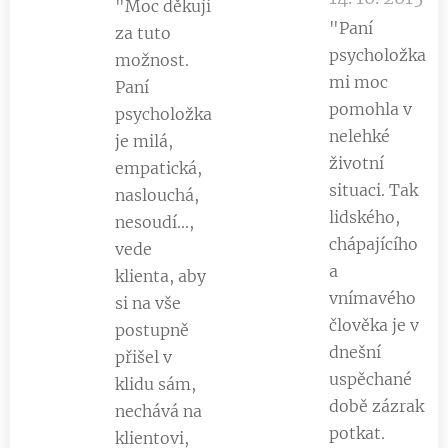
"Moc děkuji
"Paní
za tuto
psycholožka
možnost.
mi moc
Paní
pomohla v
psycholožka
nelehké
je milá,
životní
empatická,
situaci. Tak
naslouchá,
lidského,
nesoudí...,
chápajícího
vede
a
klienta, aby
vnímavého
si na vše
člověka je v
postupně
dnešní
přišel v
uspěchané
klidu sám,
době zázrak
nechává na
potkat.
klientovi,