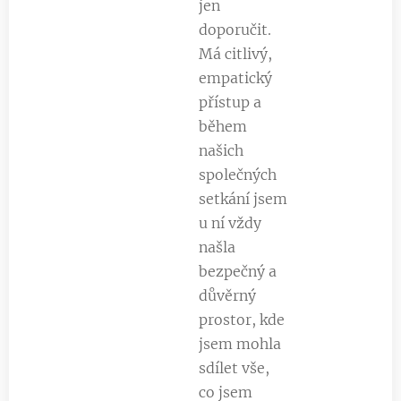
jen
doporučit.
Má citlivý,
empatický
přístup a
během
našich
společných
setkání jsem
u ní vždy
našla
bezpečný a
důvěrný
prostor, kde
jsem mohla
sdílet vše,
co jsem