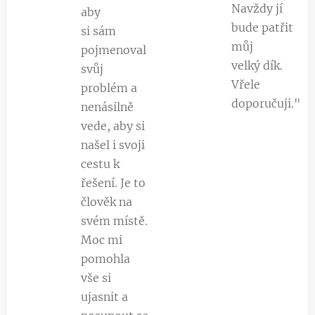
Navždy jí
aby
bude patřit
si sám
můj
pojmenoval
velký dík.
svůj
Vřele
problém a
doporučuji."
nenásilně
vede, aby si
našel i svoji
cestu k
řešení. Je to
člověk na
svém místě.
Moc mi
pomohla
vše si
ujasnit a