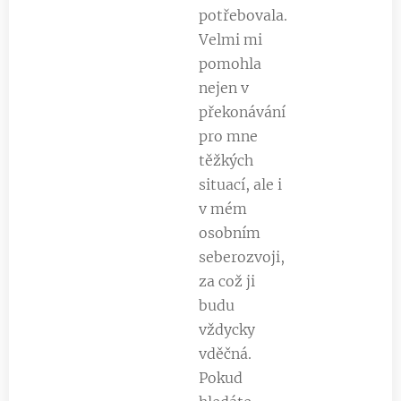
potřebovala.
Velmi mi
pomohla
nejen v
překonávání
pro mne
těžkých
situací, ale i
v mém
osobním
seberozvoji,
za což ji
budu
vždycky
vděčná.
Pokud