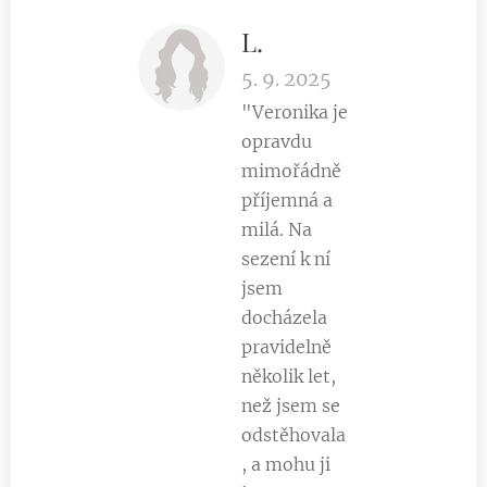
L.
5. 9. 2025
"Veronika je
opravdu
mimořádně
příjemná a
milá. Na
sezení k ní
jsem
docházela
pravidelně
několik let,
než jsem se
odstěhovala
, a mohu ji