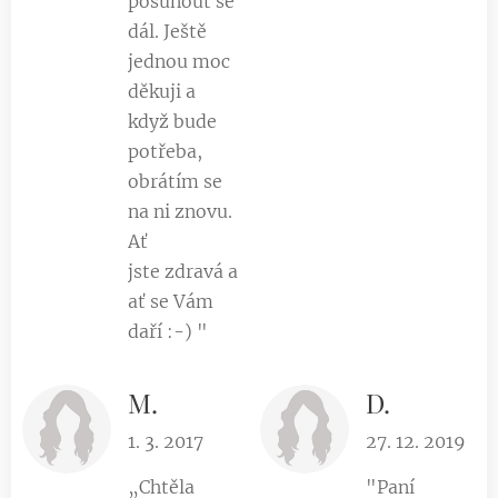
posunout se
dál. Ještě
jednou moc
děkuji a
když bude
potřeba,
obrátím se
na ni znovu.
Ať
jste zdravá a
ať se Vám
daří :-) "
M.
D.
1. 3. 2017
27. 12. 2019
„Chtěla
"Paní